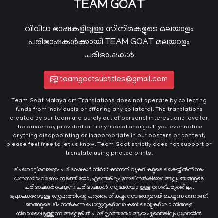
TEAM GOAT
വിവിധ ഭാഷകളിലുള്ള സിനിമകളുടെ മലയാളം
പരിഭാഷകൾക്കായി TEAM GOAT മലയാളം
പരിഭാഷകൾ
teamgoatsubtitles@gmail.com
Team Goat Malayalam Translations does not operate by collecting
funds from individuals or offering any collateral. The translations
created by our team are purely out of personal interest and love for
the audience, provided entirely free of charge. If you ever notice
anything disappointing or inappropriate in our posters or content,
please feel free to let us know. Team Goat strictly does not support or
translate using pirated prints.
ടീം ഗോട്ട് മലയാളം പരിഭാഷകൾ നിർമ്മിക്കുന്നത് വ്യക്തികളുടെ കൈയ്യില്‍നിന്നും
ധനസമാഹരണം നടത്തിയോ, എന്തെങ്കിലും ഈട് നൽകിയോ അല്ല. ഞങ്ങളുടെ
പരിഭാഷകർ ചെയ്യുന്ന പരിഭാഷകള്‍ സ്വമേധയാ ഉള്ള താത്പര്യത്തിലും,
പ്രേക്ഷകരോടുള്ള സ്നേഹത്തിന്റെ പുറത്തും തികച്ചും സൗജന്യമായി ചെയ്യുന്ന ഒന്നാണ്.
ഞങ്ങളുടെ ടീം നൽകുന്ന പോസ്റ്ററുകളിലോ കൺടെന്റുകളിലോ നിങ്ങളെ
നിരാശപ്പെടുത്തുന്ന അല്ലെങ്കിൽ പാടില്ലാത്തതോ ആയ എന്തെങ്കിലും ശ്രദ്ധയിൽ