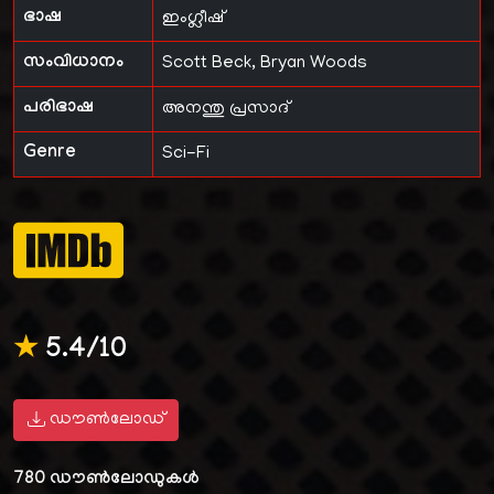
ഭാഷ
ഇംഗ്ലീഷ്
സംവിധാനം
Scott Beck, Bryan Woods
പരിഭാഷ
അനന്തു പ്രസാദ്
Genre
Sci-Fi
★
5.4/10
ഡൗൺലോഡ്
780
ഡൗൺലോഡുകൾ